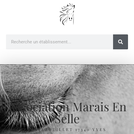
Association Marais En
Selle
LE MAROUILLET 17340 YVES