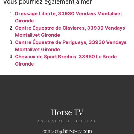
Vous pourriez également aimer
Dressage Liberte, 33930 Vendays Montalivet
Gironde
Centre Équestre de Clavieres, 33930 Vendays
Montalivet Gironde
Centre Équestre de Perigueys, 33930 Vendays
Montalivet Gironde
Chevaux de Sport Bredois, 33650 La Brede
Gironde
Horse TV
ANNUAIRE DU CHEVAL
contact@horse-tv.com