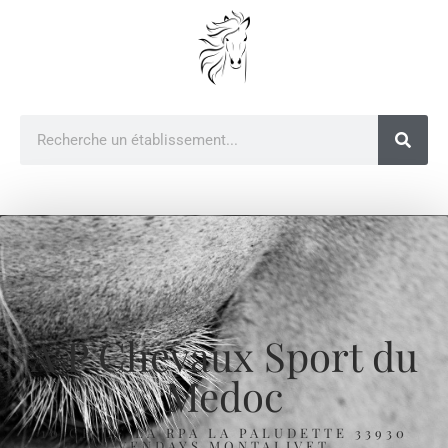
A P Chevaux Sport du
Medoc
10 CH DE LA RPA LA PALUDETTE 33930
VENDAYS MONTALIVET